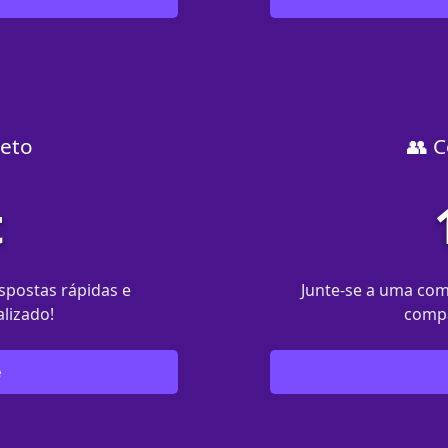
reto
👥 
t
espostas rápidas e
Junte-se a uma com
lizado!
compa
e