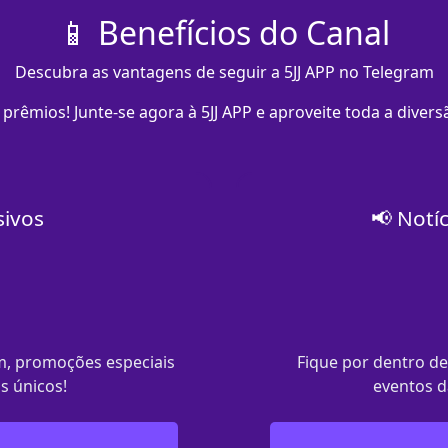
📱 Benefícios do Canal
Descubra as vantagens de seguir a 5JJ APP no Telegram
rêmios! Junte-se agora à 5JJ APP e aproveite toda a diver
sivos
📢 Notí
m, promoções especiais
Fique por dentro d
s únicos!
eventos d