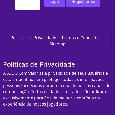
Login
Registrar-se
Políticas de Privacidade
Termos e Condições
Sitemap
Políticas de Privacidade
A 63QQ.Com valoriza a privacidade de seus usuários e
está empenhada em proteger todas as informações
pessoais fornecidas durante o uso de nossos canais de
comunicação. Todos os dados coletados são utilizados
exclusivamente para fins de melhoria contínua da
experiência de nossos jogadores.