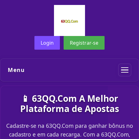
Login
Registrar-se
Menu
📱 63QQ.Com A Melhor
Plataforma de Apostas
Cadastre-se na 63QQ.Com para ganhar bônus no
cadastro e em cada recarga. Com a 63QQ.Com,