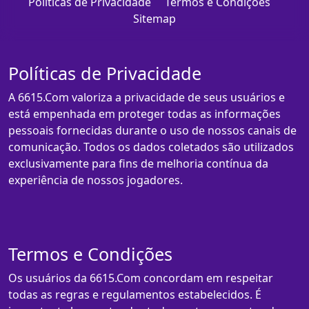
Políticas de Privacidade
Termos e Condições
Sitemap
Políticas de Privacidade
A 6615.Com valoriza a privacidade de seus usuários e
está empenhada em proteger todas as informações
pessoais fornecidas durante o uso de nossos canais de
comunicação. Todos os dados coletados são utilizados
exclusivamente para fins de melhoria contínua da
experiência de nossos jogadores.
Termos e Condições
Os usuários da 6615.Com concordam em respeitar
todas as regras e regulamentos estabelecidos. É