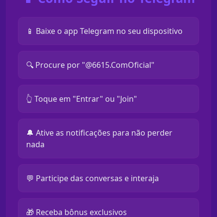
📱 Baixe o app Telegram no seu dispositivo
🔍 Procure por "@6615.ComOficial"
👆 Toque em "Entrar" ou "Join"
🔔 Ative as notificações para não perder
nada
💬 Participe das conversas e interaja
🎁 Receba bônus exclusivos