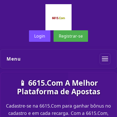
Login
Registrar-se
Menu
📱 6615.Com A Melhor
Plataforma de Apostas
Cadastre-se na 6615.Com para ganhar bônus no
cadastro e em cada recarga. Com a 6615.Com,