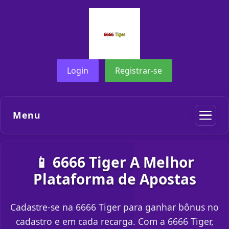
Login
Registrar-se
Menu
📱 6666 Tiger A Melhor
Plataforma de Apostas
Cadastre-se na 6666 Tiger para ganhar bônus no
cadastro e em cada recarga. Com a 6666 Tiger,