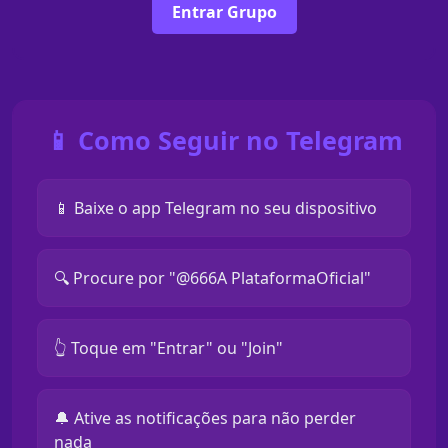
Entrar Grupo
📱 Como Seguir no Telegram
📱 Baixe o app Telegram no seu dispositivo
🔍 Procure por "@666A PlataformaOficial"
👆 Toque em "Entrar" ou "Join"
🔔 Ative as notificações para não perder
nada