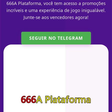
666A Plataforma, você tem acesso a promoções
incríveis e uma experiência de jogo inigualável.
Junte-se aos vencedores agora!
SEGUIR NO TELEGRAM