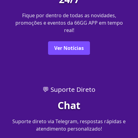
Fique por dentro de todas as novidades,
promoções e eventos da 66GG APP em tempo
real!
Ver Notícias
💬 Suporte Direto
Chat
Suporte direto via Telegram, respostas rápidas e
atendimento personalizado!