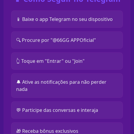
📱 Baixe o app Telegram no seu dispositivo
🔍 Procure por "@66GG APPOficial"
👆 Toque em "Entrar" ou "Join"
🔔 Ative as notificações para não perder
nada
💬 Participe das conversas e interaja
🎁 Receba bônus exclusivos