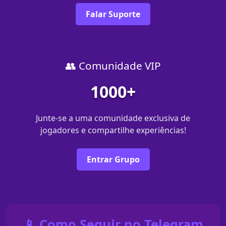
Falar Suporte
👥 Comunidade VIP
1000+
Junte-se a uma comunidade exclusiva de
jogadores e compartilhe experiências!
Entrar Grupo
📱 Como Seguir no Telegram