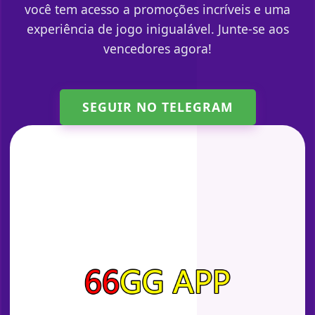
você tem acesso a promoções incríveis e uma
experiência de jogo inigualável. Junte-se aos
vencedores agora!
SEGUIR NO TELEGRAM