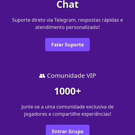
Chat
Suporte direto via Telegram, respostas rápidas e
atendimento personalizado!
Falar Suporte
👥 Comunidade VIP
1000+
Junte-se a uma comunidade exclusiva de
jogadores e compartilhe experiências!
Entrar Grupo