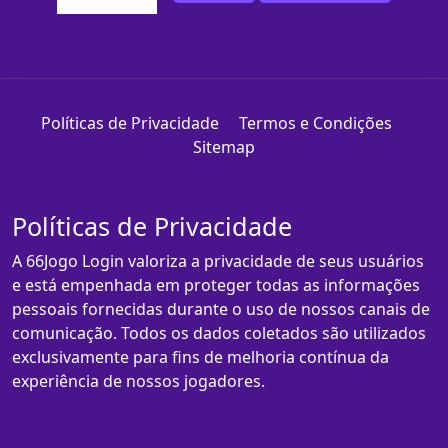
Políticas de Privacidade
Termos e Condições
Sitemap
Políticas de Privacidade
A 66Jogo Login valoriza a privacidade de seus usuários
e está empenhada em proteger todas as informações
pessoais fornecidas durante o uso de nossos canais de
comunicação. Todos os dados coletados são utilizados
exclusivamente para fins de melhoria contínua da
experiência de nossos jogadores.