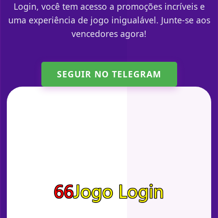
Login, você tem acesso a promoções incríveis e
uma experiência de jogo inigualável. Junte-se aos
vencedores agora!
SEGUIR NO TELEGRAM