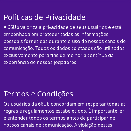
Políticas de Privacidade
A 66Ub valoriza a privacidade de seus usuários e está
empenhada em proteger todas as informações
pessoais fornecidas durante o uso de nossos canais de
comunicação. Todos os dados coletados são utilizados
exclusivamente para fins de melhoria contínua da
experiência de nossos jogadores.
Termos e Condições
Os usuários da 66Ub concordam em respeitar todas as
regras e regulamentos estabelecidos. É importante ler
e entender todos os termos antes de participar de
nossos canais de comunicação. A violação destes