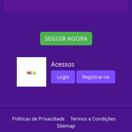
SEGUIR AGORA
Acessos
Login
Registrar-se
Políticas de Privacidade
Termos e Condições
Sitemap