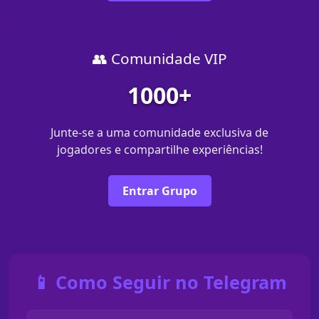
👥 Comunidade VIP
1000+
Junte-se a uma comunidade exclusiva de
jogadores e compartilhe experiências!
Entrar Grupo
📱 Como Seguir no Telegram