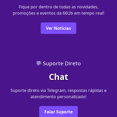
Fique por dentro de todas as novidades,
promoções e eventos da 66Ub em tempo real!
Ver Notícias
💬 Suporte Direto
Chat
Suporte direto via Telegram, respostas rápidas e
atendimento personalizado!
Falar Suporte