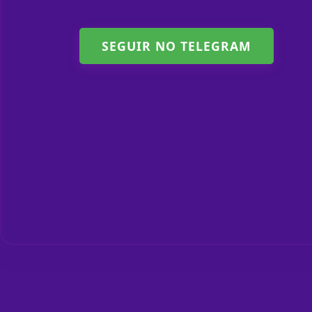
SEGUIR NO TELEGRAM