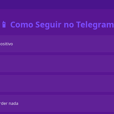
📱 Como Seguir no Telegram
ositivo
erder nada