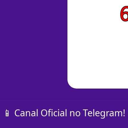
📱 Canal Oficial no Telegram!