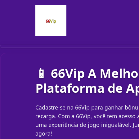
📱 66Vip A Melho
Plataforma de A
Cadastre-se na 66Vip para ganhar bônu
recarga. Com a 66Vip, você tem acesso 
uma experiência de jogo inigualável. J
agora!