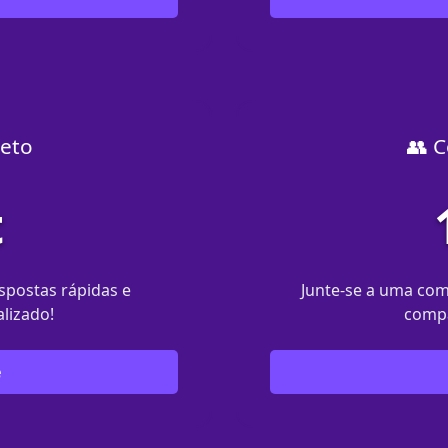
reto
👥 
t
espostas rápidas e
Junte-se a uma com
lizado!
compa
e