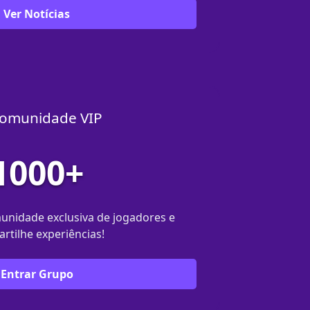
Ver Notícias
Comunidade VIP
1000+
unidade exclusiva de jogadores e
rtilhe experiências!
Entrar Grupo