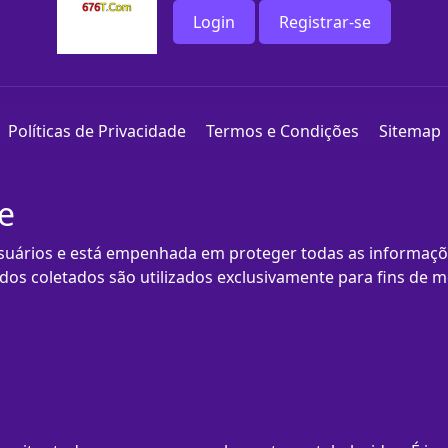
Login
Registrar-se
Políticas de Privacidade
Termos e Condições
Sitemap
de
usuários e está empenhada em proteger todas as informaçõ
os coletados são utilizados exclusivamente para fins de m