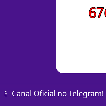
📱 Canal Oficial no Telegram!