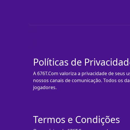
Políticas de Privacida
A 676T.Com valoriza a privacidade de seus 
nossos canais de comunicação. Todos os dad
jogadores.
Termos e Condições