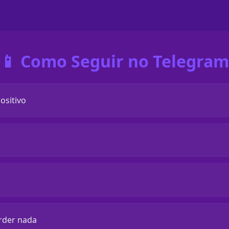
📱 Como Seguir no Telegram
ositivo
erder nada