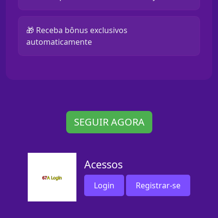
🎁 Receba bônus exclusivos
automaticamente
SEGUIR AGORA
Acessos
Login
Registrar-se