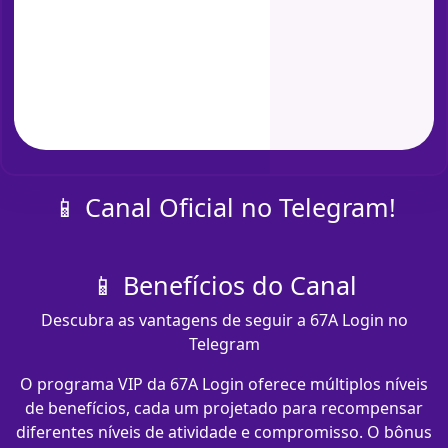
📱 Canal Oficial no Telegram!
📱 Benefícios do Canal
Descubra as vantagens de seguir a 67A Login no
Telegram
O programa VIP da 67A Login oferece múltiplos níveis
de benefícios, cada um projetado para recompensar
diferentes níveis de atividade e compromisso. O bônus