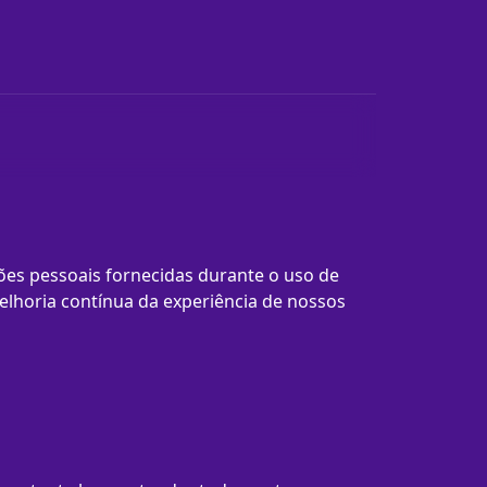
ões pessoais fornecidas durante o uso de
elhoria contínua da experiência de nossos