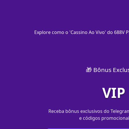
Explore como o 'Cassino Ao Vivo' do 688V 
🎁 Bônus Exclu
VIP
Receba bônus exclusivos do Telegra
e códigos promocionai