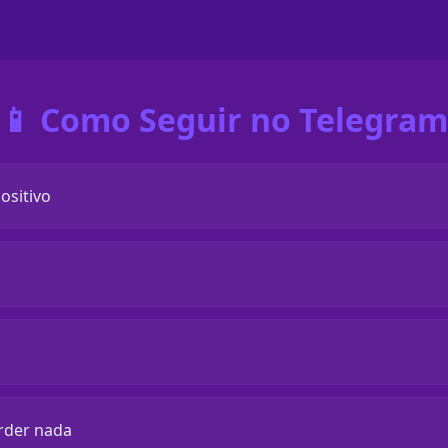
📱 Como Seguir no Telegram
ositivo
erder nada