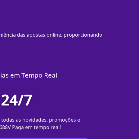
niência das apostas online, proporcionando
cias em Tempo Real
24/7
e todas as novidades, promoções e
 688V Paga em tempo real!