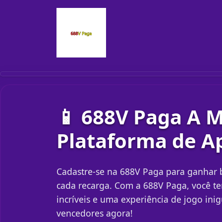
📱 688V Paga A 
Plataforma de A
Cadastre-se na 688V Paga para ganhar 
cada recarga. Com a 688V Paga, você t
incríveis e uma experiência de jogo inig
vencedores agora!