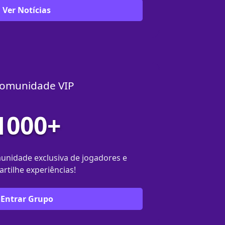
Ver Notícias
Comunidade VIP
1000+
unidade exclusiva de jogadores e
rtilhe experiências!
Entrar Grupo