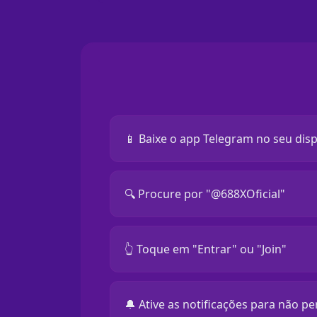
📱 Baixe o app Telegram no seu disp
🔍 Procure por "@688XOficial"
👆 Toque em "Entrar" ou "Join"
🔔 Ative as notificações para não p