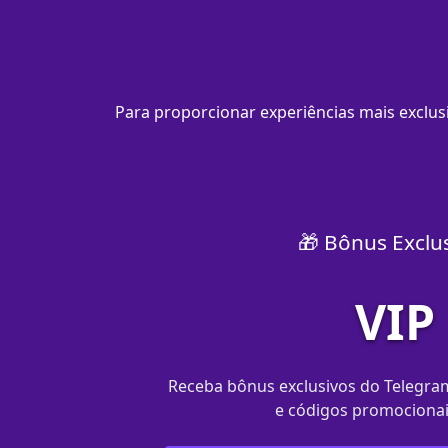
Para proporcionar experiências mais exclus
🎁 Bônus Exclu
VIP
Receba bônus exclusivos do Telegra
e códigos promocionai