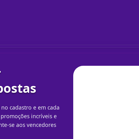
r
postas
 no cadastro e em cada
 promoções incríveis e
unte-se aos vencedores