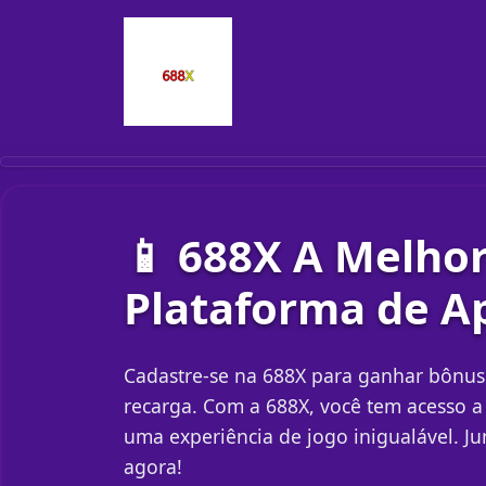
📱 688X A Melho
Plataforma de A
Cadastre-se na 688X para ganhar bônus
recarga. Com a 688X, você tem acesso a
uma experiência de jogo inigualável. J
agora!