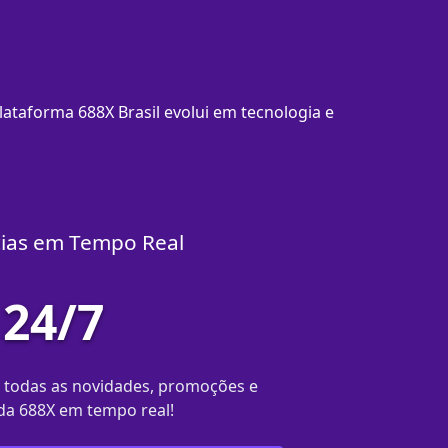
ataforma 688X Brasil evolui em tecnologia e
cias em Tempo Real
24/7
e todas as novidades, promoções e
da 688X em tempo real!