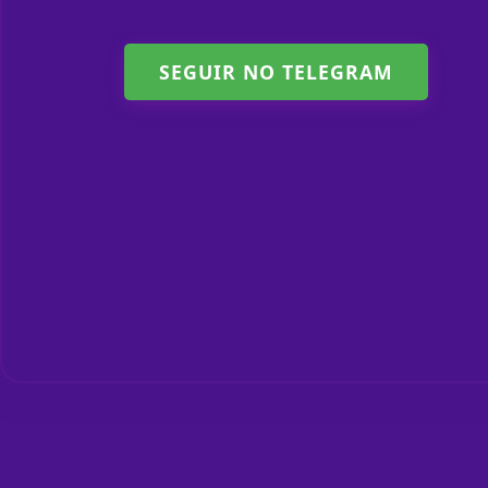
SEGUIR NO TELEGRAM