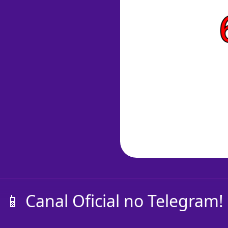
📱 Canal Oficial no Telegram!