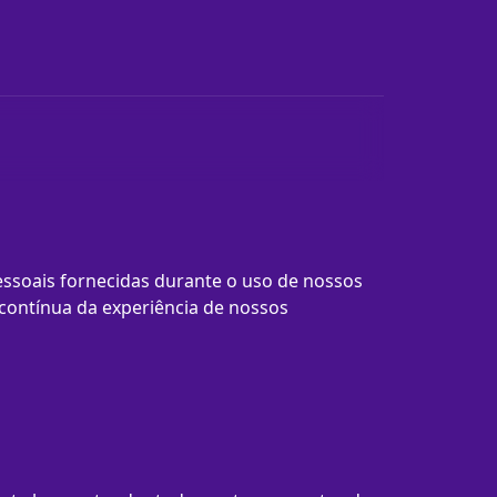
essoais fornecidas durante o uso de nossos
 contínua da experiência de nossos