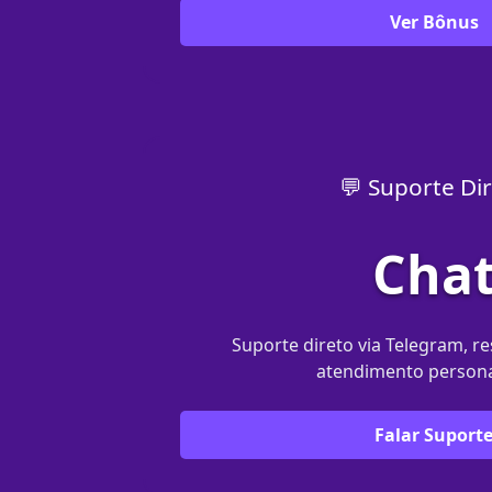
Ver Bônus
💬 Suporte Di
Cha
Suporte direto via Telegram, r
atendimento persona
Falar Suport