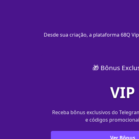
Desde sua criação, a plataforma 68Q Vip 
🎁 Bônus Exclu
VIP
Receba bônus exclusivos do Telegra
e códigos promocionai
Ver Bônus