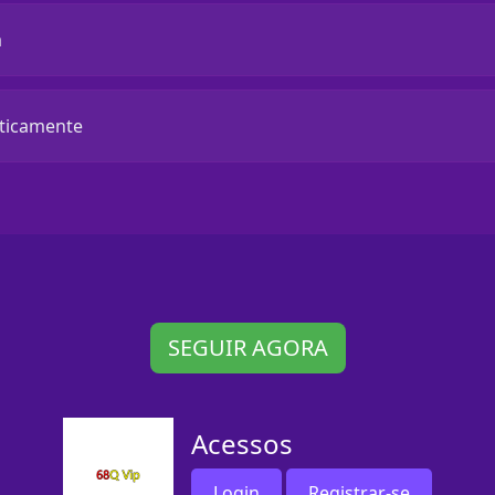
a
aticamente
SEGUIR AGORA
Acessos
Login
Registrar-se