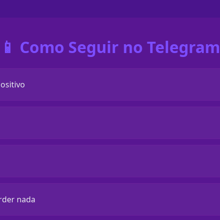
📱 Como Seguir no Telegram
ositivo
erder nada