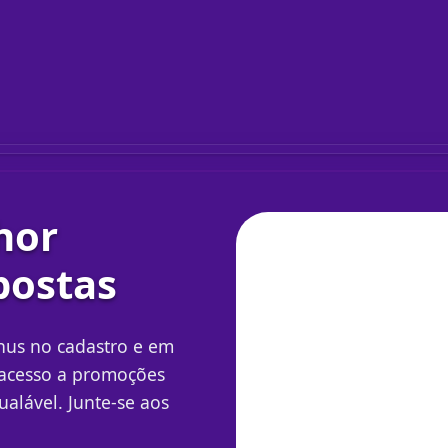
hor
postas
nus no cadastro e em
 acesso a promoções
ualável. Junte-se aos