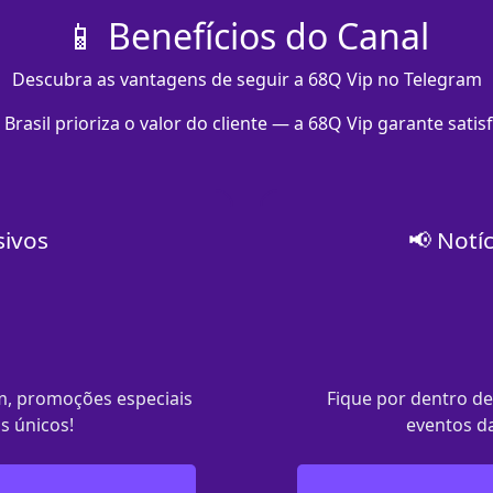
📱 Benefícios do Canal
Descubra as vantagens de seguir a 68Q Vip no Telegram
Brasil prioriza o valor do cliente — a 68Q Vip garante sati
sivos
📢 Notí
m, promoções especiais
Fique por dentro d
s únicos!
eventos d