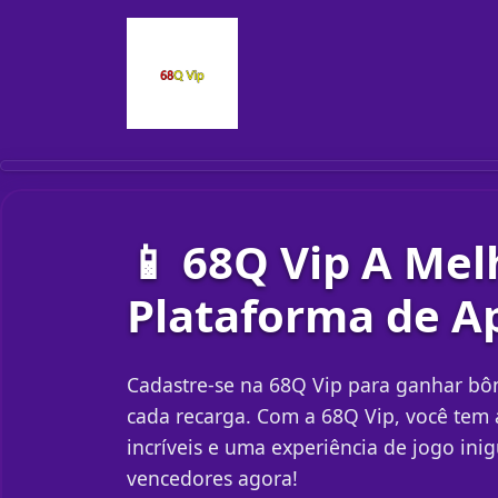
📱 68Q Vip A Mel
Plataforma de A
Cadastre-se na 68Q Vip para ganhar bô
cada recarga. Com a 68Q Vip, você tem
incríveis e uma experiência de jogo inig
vencedores agora!