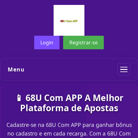
Login
Registrar-se
Menu
📱 68U Com APP A Melhor
Plataforma de Apostas
Cadastre-se na 68U Com APP para ganhar bônus
no cadastro e em cada recarga. Com a 68U Com