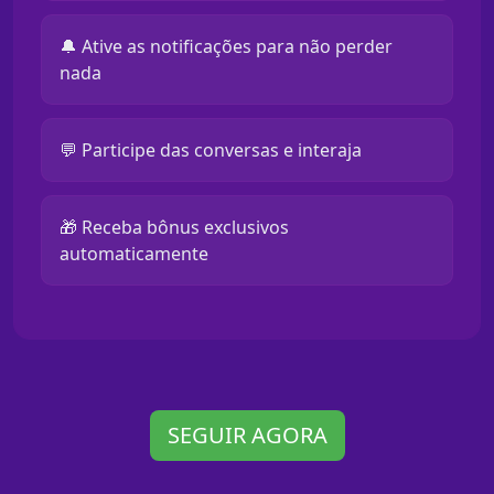
🔔 Ative as notificações para não perder
nada
💬 Participe das conversas e interaja
🎁 Receba bônus exclusivos
automaticamente
SEGUIR AGORA