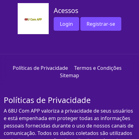
Acessos
Login
Registrar-se
Políticas de Privacidade
Termos e Condições
Sitemap
Políticas de Privacidade
A 68U Com APP valoriza a privacidade de seus usuários
e está empenhada em proteger todas as informações
pessoais fornecidas durante o uso de nossos canais de
comunicação. Todos os dados coletados são utilizados