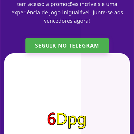
tem acesso a promoções incríveis e uma
experiência de jogo inigualável. Junte-se aos
vencedores agora!
SEGUIR NO TELEGRAM