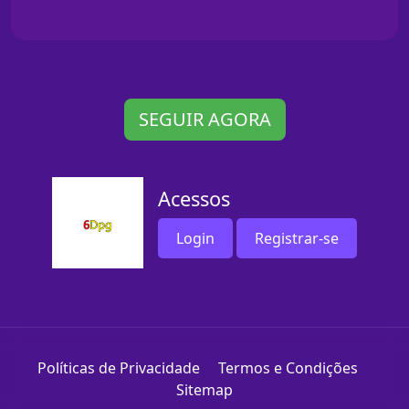
SEGUIR AGORA
Acessos
Login
Registrar-se
Políticas de Privacidade
Termos e Condições
Sitemap