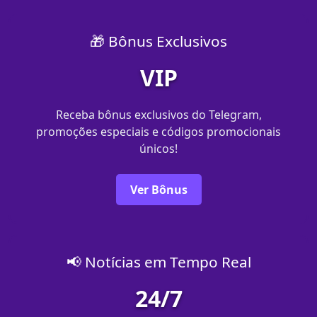
🎁 Bônus Exclusivos
VIP
Receba bônus exclusivos do Telegram,
promoções especiais e códigos promocionais
únicos!
Ver Bônus
📢 Notícias em Tempo Real
24/7