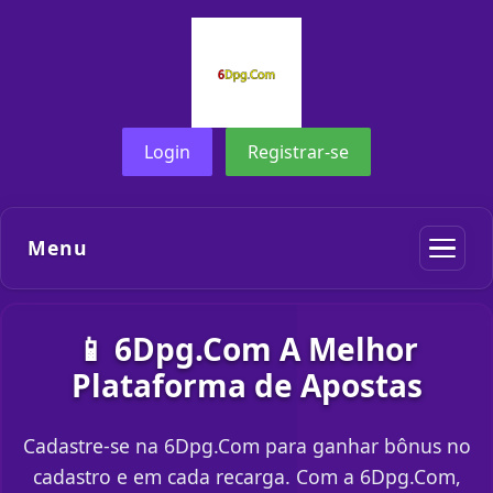
Login
Registrar-se
Menu
📱 6Dpg.Com A Melhor
Plataforma de Apostas
Cadastre-se na 6Dpg.Com para ganhar bônus no
cadastro e em cada recarga. Com a 6Dpg.Com,