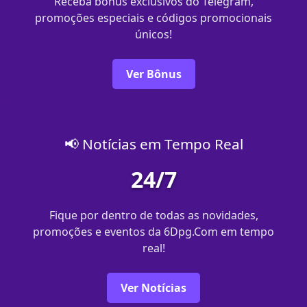
Receba bônus exclusivos do Telegram,
promoções especiais e códigos promocionais
únicos!
Ver Bônus
📢 Notícias em Tempo Real
24/7
Fique por dentro de todas as novidades,
promoções e eventos da 6Dpg.Com em tempo
real!
Ver Notícias