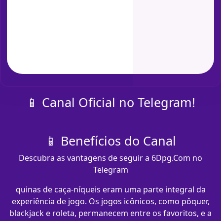
📱 Canal Oficial no Telegram!
📱 Benefícios do Canal
Descubra as vantagens de seguir a 6Dpg.Com no
Telegram
quinas de caça-níqueis eram uma parte integral da
experiência de jogo. Os jogos icônicos, como pôquer,
blackjack e roleta, permanecem entre os favoritos, e a