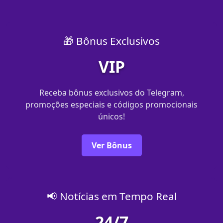
🎁 Bônus Exclusivos
VIP
Receba bônus exclusivos do Telegram,
promoções especiais e códigos promocionais
únicos!
Ver Bônus
📢 Notícias em Tempo Real
24/7