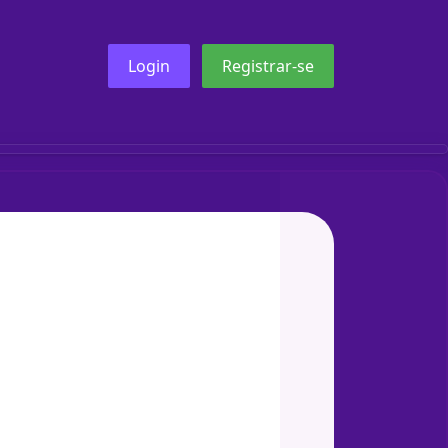
Login
Registrar-se