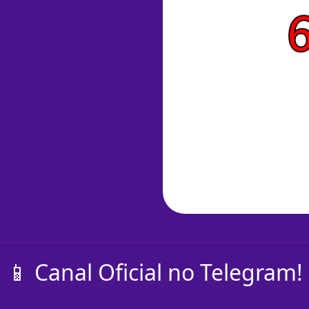
📱 Canal Oficial no Telegram!