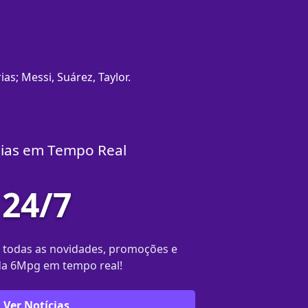
ias; Messi, Suárez, Taylor.
cias em Tempo Real
24/7
e todas as novidades, promoções e
da 6Mpg em tempo real!
Ver Notícias