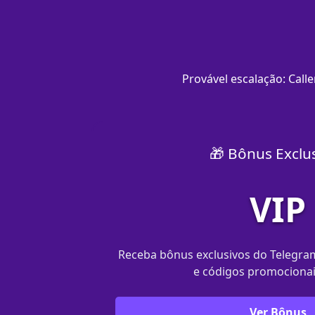
Provável escalação: Callen
🎁 Bônus Exclu
VIP
Receba bônus exclusivos do Telegra
e códigos promocionai
Ver Bônus