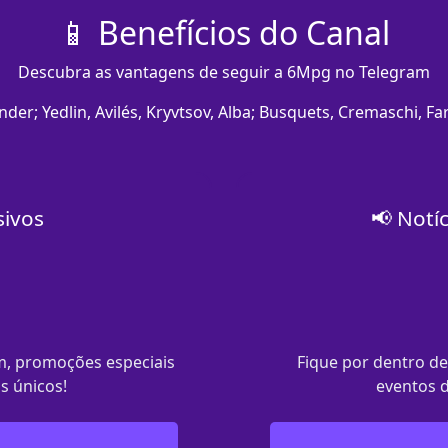
📱 Benefícios do Canal
Descubra as vantagens de seguir a 6Mpg no Telegram
der; Yedlin, Avilés, Kryvtsov, Alba; Busquets, Cremaschi, Far
sivos
📢 Notí
m, promoções especiais
Fique por dentro d
s únicos!
eventos 