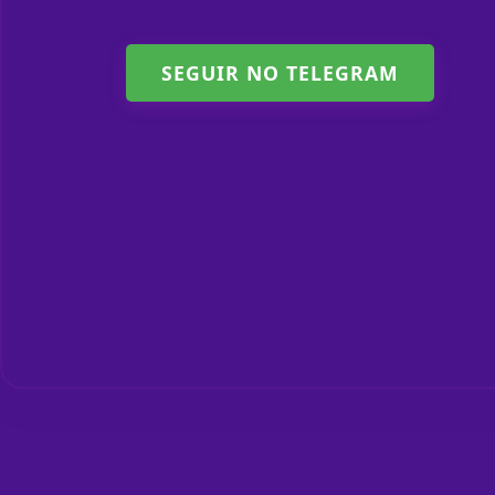
SEGUIR NO TELEGRAM