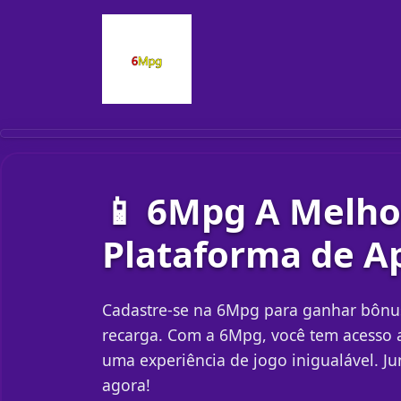
📱 6Mpg A Melho
Plataforma de A
Cadastre-se na 6Mpg para ganhar bônu
recarga. Com a 6Mpg, você tem acesso a
uma experiência de jogo inigualável. J
agora!