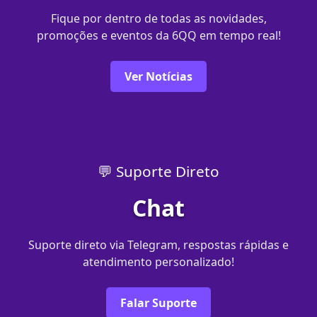
Fique por dentro de todas as novidades,
promoções e eventos da 6QQ em tempo real!
Ver Notícias
💬 Suporte Direto
Chat
Suporte direto via Telegram, respostas rápidas e
atendimento personalizado!
Falar Suporte