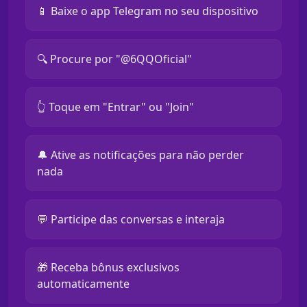
📱 Baixe o app Telegram no seu dispositivo
🔍 Procure por "@6QQOficial"
👆 Toque em "Entrar" ou "Join"
🔔 Ative as notificações para não perder
nada
💬 Participe das conversas e interaja
🎁 Receba bônus exclusivos
automaticamente