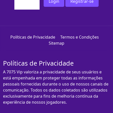
Login
Registrar-se
Políticas de Privacidade
Termos e Condições
Sitemap
Políticas de Privacidade
A 7075 Vip valoriza a privacidade de seus usuários e
está empenhada em proteger todas as informações
pessoais fornecidas durante o uso de nossos canais de
comunicação. Todos os dados coletados são utilizados
exclusivamente para fins de melhoria contínua da
experiência de nossos jogadores.