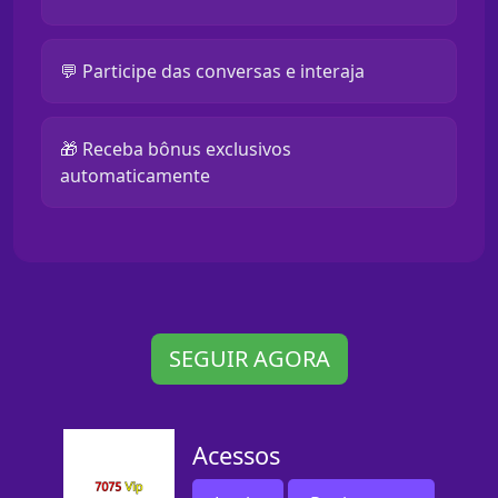
💬 Participe das conversas e interaja
🎁 Receba bônus exclusivos
automaticamente
SEGUIR AGORA
Acessos