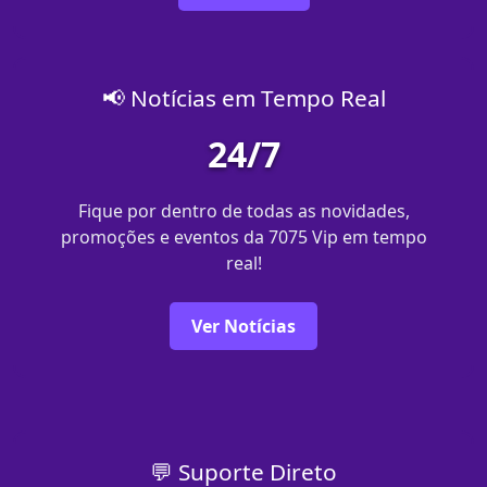
📢 Notícias em Tempo Real
24/7
Fique por dentro de todas as novidades,
promoções e eventos da 7075 Vip em tempo
real!
Ver Notícias
💬 Suporte Direto