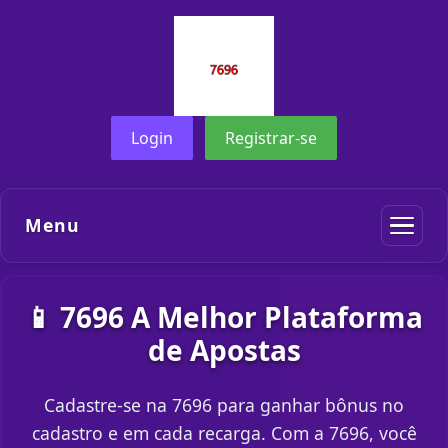
Login
Registrar-se
Menu
📱 7696 A Melhor Plataforma
de Apostas
Cadastre-se na 7696 para ganhar bônus no
cadastro e em cada recarga. Com a 7696, você