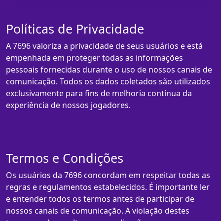
Políticas de Privacidade
A 7696 valoriza a privacidade de seus usuários e está
empenhada em proteger todas as informações
pessoais fornecidas durante o uso de nossos canais de
comunicação. Todos os dados coletados são utilizados
exclusivamente para fins de melhoria contínua da
experiência de nossos jogadores.
Termos e Condições
Os usuários da 7696 concordam em respeitar todas as
regras e regulamentos estabelecidos. É importante ler
e entender todos os termos antes de participar de
nossos canais de comunicação. A violação destes