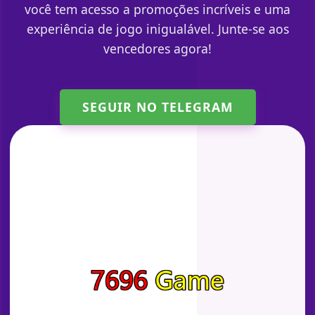
você tem acesso a promoções incríveis e uma
experiência de jogo inigualável. Junte-se aos
vencedores agora!
SEGUIR NO TELEGRAM