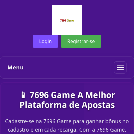
Login
Registrar-se
Menu
📱 7696 Game A Melhor
Plataforma de Apostas
Cadastre-se na 7696 Game para ganhar bônus no
cadastro e em cada recarga. Com a 7696 Game,