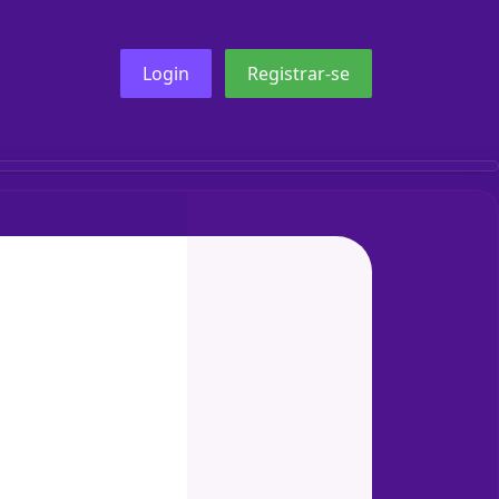
Login
Registrar-se