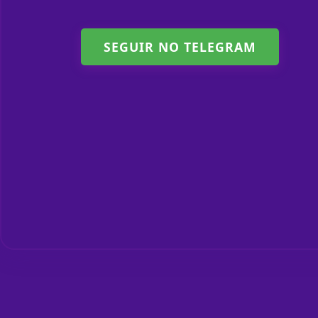
SEGUIR NO TELEGRAM