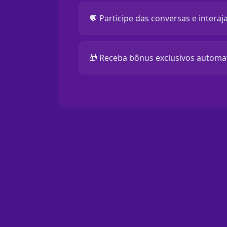
💬 Participe das conversas e interaj
🎁 Receba bônus exclusivos autom