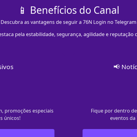
📱 Benefícios do Canal
Descubra as vantagens de seguir a 76N Login no Telegram
staca pela estabilidade, segurança, agilidade e reputação 
sivos
📢 Notí
m, promoções especiais
Fique por dentro d
s únicos!
eventos da