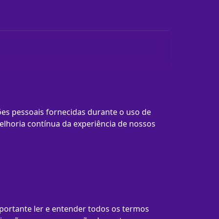
ões pessoais fornecidas durante o uso de
elhoria contínua da experiência de nossos
portante ler e entender todos os termos