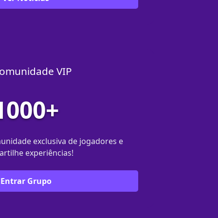
Comunidade VIP
1000+
unidade exclusiva de jogadores e
rtilhe experiências!
Entrar Grupo