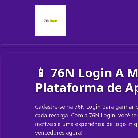
📱 76N Login A 
Plataforma de A
Cadastre-se na 76N Login para ganhar 
cada recarga. Com a 76N Login, você t
incríveis e uma experiência de jogo inig
vencedores agora!