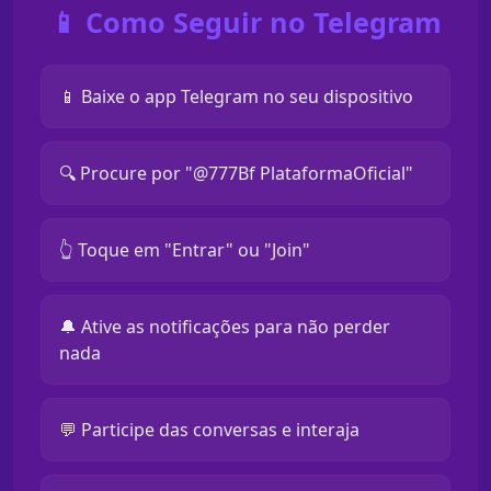
📱 Como Seguir no Telegram
📱 Baixe o app Telegram no seu dispositivo
🔍 Procure por "@777Bf PlataformaOficial"
👆 Toque em "Entrar" ou "Join"
🔔 Ative as notificações para não perder
nada
💬 Participe das conversas e interaja