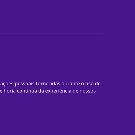
mações pessoais fornecidas durante o uso de
elhoria contínua da experiência de nossos