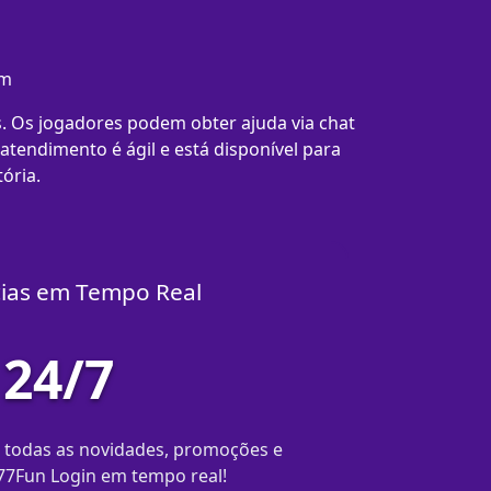
am
is. Os jogadores podem obter ajuda via chat
atendimento é ágil e está disponível para
ória.
cias em Tempo Real
24/7
e todas as novidades, promoções e
77Fun Login em tempo real!