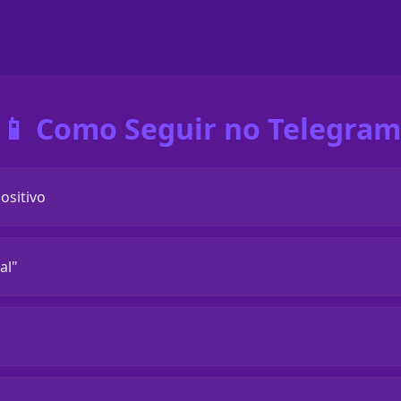
📱 Como Seguir no Telegram
ositivo
al"