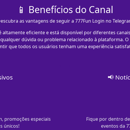
📱 Benefícios do Canal
escubra as vantagens de seguir a 777Fun Login no Telegr
é altamente eficiente e está disponível por diferentes cana
er qualquer dúvida ou problema relacionado à plataforma. O 
ntir que todos os usuários tenham uma experiência satisfat
sivos
📢 Notí
m, promoções especiais
Fique por dentro d
s únicos!
eventos da 7