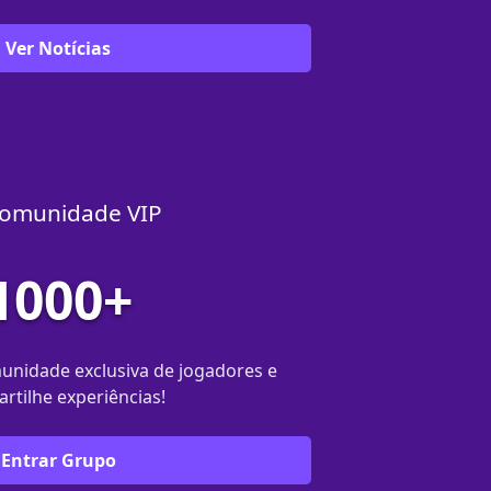
Ver Notícias
Comunidade VIP
1000+
unidade exclusiva de jogadores e
rtilhe experiências!
Entrar Grupo