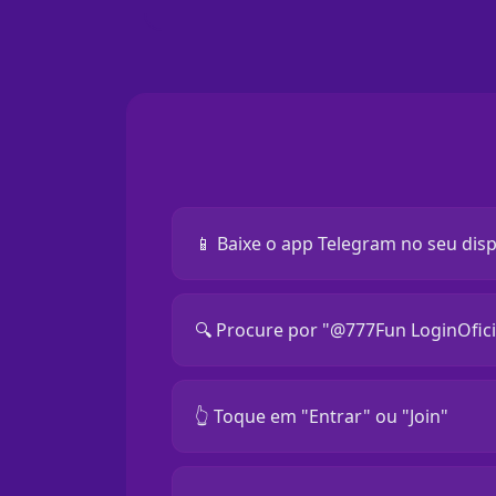
📱 Baixe o app Telegram no seu disp
🔍 Procure por "@777Fun LoginOfici
👆 Toque em "Entrar" ou "Join"