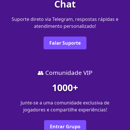
Chat
Suporte direto via Telegram, respostas rápidas e
atendimento personalizado!
Falar Suporte
👥 Comunidade VIP
1000+
Junte-se a uma comunidade exclusiva de
jogadores e compartilhe experiências!
Entrar Grupo