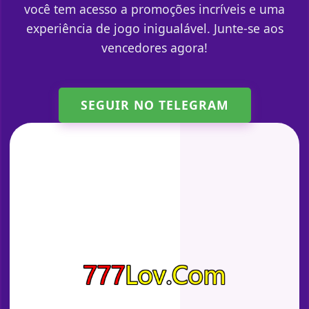
você tem acesso a promoções incríveis e uma
experiência de jogo inigualável. Junte-se aos
vencedores agora!
SEGUIR NO TELEGRAM