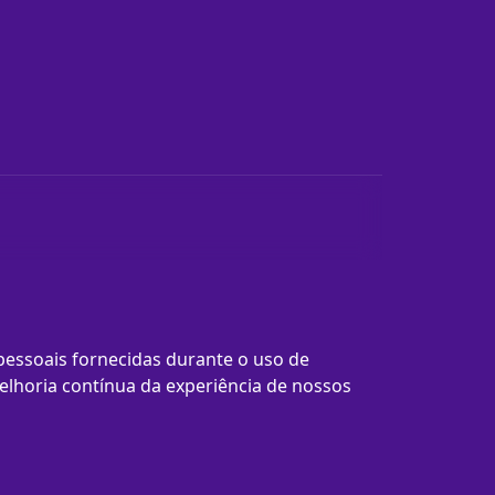
pessoais fornecidas durante o uso de
elhoria contínua da experiência de nossos