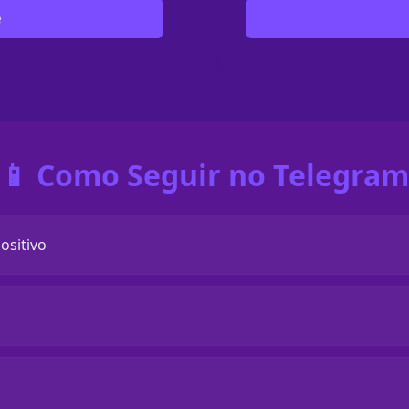
e
📱 Como Seguir no Telegram
ositivo