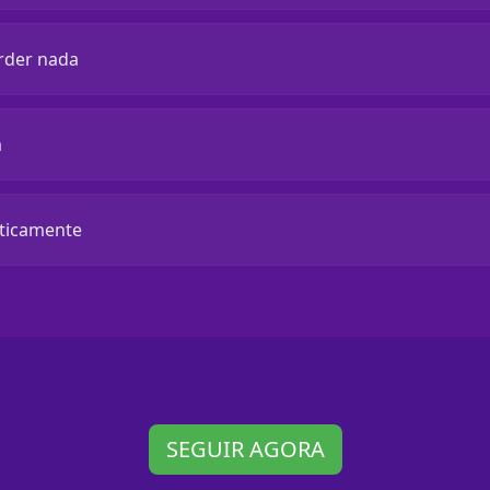
erder nada
a
aticamente
SEGUIR AGORA