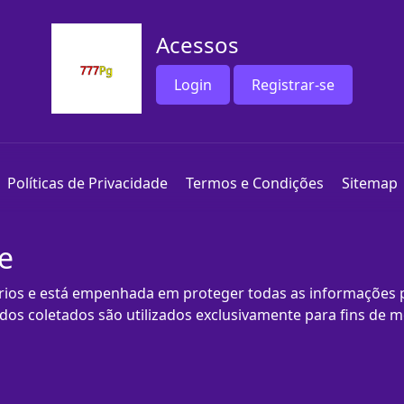
Acessos
Login
Registrar-se
Políticas de Privacidade
Termos e Condições
Sitemap
de
ários e está empenhada em proteger todas as informações 
os coletados são utilizados exclusivamente para fins de m