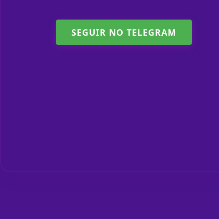
SEGUIR NO TELEGRAM