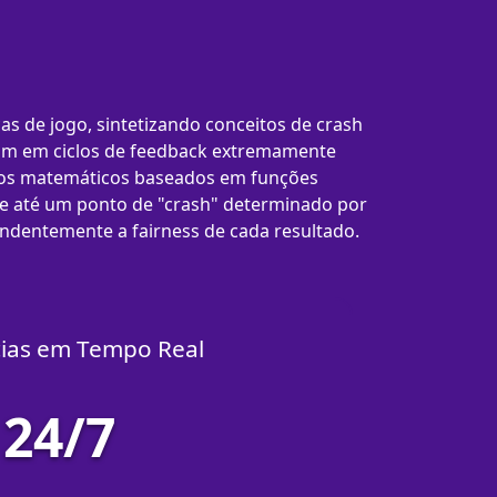
s de jogo, sintetizando conceitos de crash
eram em ciclos de feedback extremamente
elos matemáticos baseados em funções
te até um ponto de "crash" determinado por
endentemente a fairness de cada resultado.
cias em Tempo Real
24/7