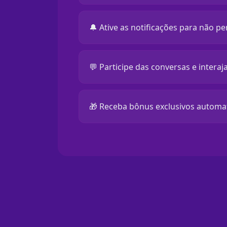
🔔 Ative as notificações para não p
💬 Participe das conversas e interaj
🎁 Receba bônus exclusivos autom