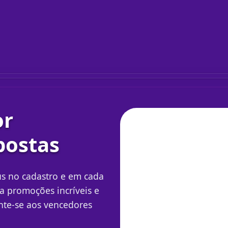
or
postas
s no cadastro e em cada
a promoções incríveis e
unte-se aos vencedores