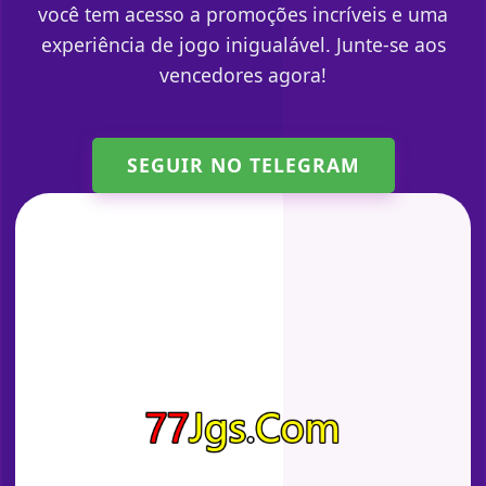
você tem acesso a promoções incríveis e uma
experiência de jogo inigualável. Junte-se aos
vencedores agora!
SEGUIR NO TELEGRAM