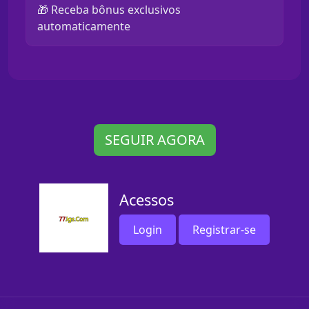
🎁 Receba bônus exclusivos
automaticamente
SEGUIR AGORA
Acessos
Login
Registrar-se