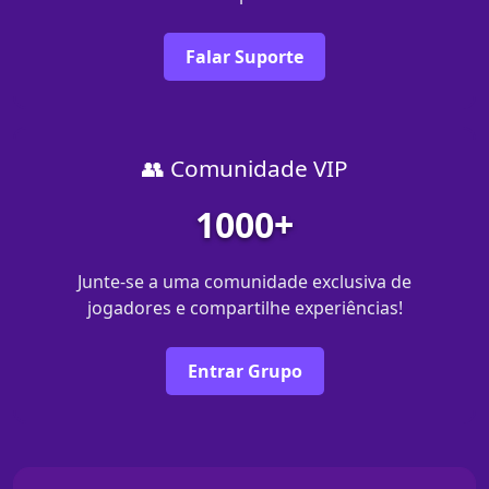
Falar Suporte
👥 Comunidade VIP
1000+
Junte-se a uma comunidade exclusiva de
jogadores e compartilhe experiências!
Entrar Grupo