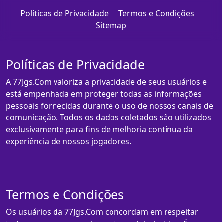
Políticas de Privacidade
Termos e Condições
Sitemap
Políticas de Privacidade
A 77Jgs.Com valoriza a privacidade de seus usuários e
está empenhada em proteger todas as informações
pessoais fornecidas durante o uso de nossos canais de
comunicação. Todos os dados coletados são utilizados
exclusivamente para fins de melhoria contínua da
experiência de nossos jogadores.
Termos e Condições
Os usuários da 77Jgs.Com concordam em respeitar