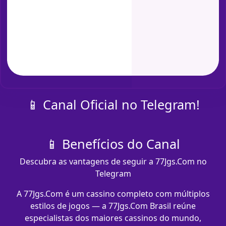
📱 Canal Oficial no Telegram!
📱 Benefícios do Canal
Descubra as vantagens de seguir a 77Jgs.Com no
Telegram
A 77Jgs.Com é um cassino completo com múltiplos
estilos de jogos — a 77Jgs.Com Brasil reúne
especialistas dos maiores cassinos do mundo,