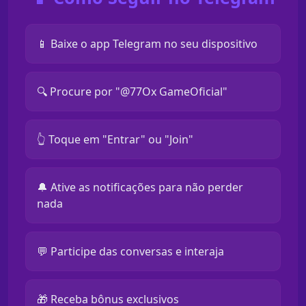
📱 Baixe o app Telegram no seu dispositivo
🔍 Procure por "@77Ox GameOficial"
👆 Toque em "Entrar" ou "Join"
🔔 Ative as notificações para não perder
nada
💬 Participe das conversas e interaja
🎁 Receba bônus exclusivos