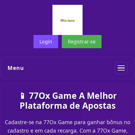
Login
Registrar-se
Menu
📱 77Ox Game A Melhor
Plataforma de Apostas
Cadastre-se na 77Ox Game para ganhar bônus no
cadastro e em cada recarga. Com a 77Ox Game,