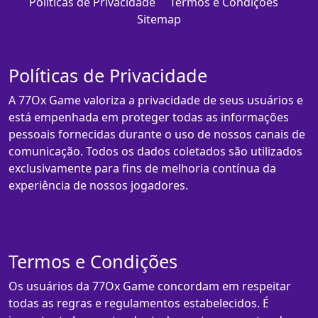
Políticas de Privacidade
Termos e Condições
Sitemap
Políticas de Privacidade
A 77Ox Game valoriza a privacidade de seus usuários e
está empenhada em proteger todas as informações
pessoais fornecidas durante o uso de nossos canais de
comunicação. Todos os dados coletados são utilizados
exclusivamente para fins de melhoria contínua da
experiência de nossos jogadores.
Termos e Condições
Os usuários da 77Ox Game concordam em respeitar
todas as regras e regulamentos estabelecidos. É