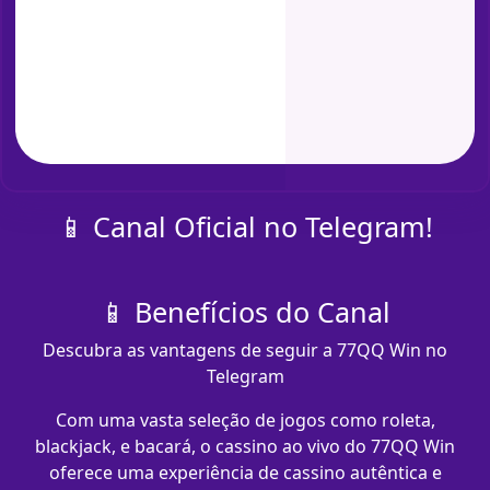
📱 Canal Oficial no Telegram!
📱 Benefícios do Canal
Descubra as vantagens de seguir a 77QQ Win no
Telegram
Com uma vasta seleção de jogos como roleta,
blackjack, e bacará, o cassino ao vivo do 77QQ Win
oferece uma experiência de cassino autêntica e