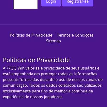
Login
Registrar-se
Políticas de Privacidade
Termos e Condições
Sitemap
Políticas de Privacidade
A 77QQ Win valoriza a privacidade de seus usuários e
está empenhada em proteger todas as informações
pessoais fornecidas durante o uso de nossos canais de
comunicação. Todos os dados coletados são utilizados
exclusivamente para fins de melhoria contínua da
experiência de nossos jogadores.