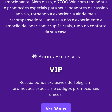
emocionante. Além disso, o 77QQ Win com​ tem bônus
e promoções especiais para seus jogadores de cassino
ao vivo, tornando a experiência ainda mais
recompensadora. Junte-se a nós e experimente a
emoção de jogar com crupiês reais, tudo no conforto
da sua casa!
🎁 Bônus Exclusivos
VIP
Receba bônus exclusivos do Telegram,
promoções especiais e códigos promocionais
únicos!
Ver Bônus