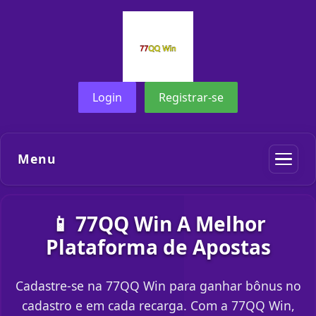
Login
Registrar-se
Menu
📱 77QQ Win A Melhor
Plataforma de Apostas
Cadastre-se na 77QQ Win para ganhar bônus no
cadastro e em cada recarga. Com a 77QQ Win,