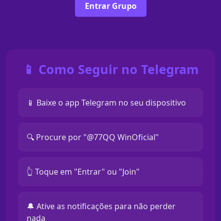
Entrar Grupo
📱 Como Seguir no Telegram
📱 Baixe o app Telegram no seu dispositivo
🔍 Procure por "@77QQ WinOficial"
👆 Toque em "Entrar" ou "Join"
🔔 Ative as notificações para não perder
nada