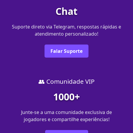
Chat
Suporte direto via Telegram, respostas rápidas e
atendimento personalizado!
Falar Suporte
👥 Comunidade VIP
1000+
Junte-se a uma comunidade exclusiva de
jogadores e compartilhe experiências!