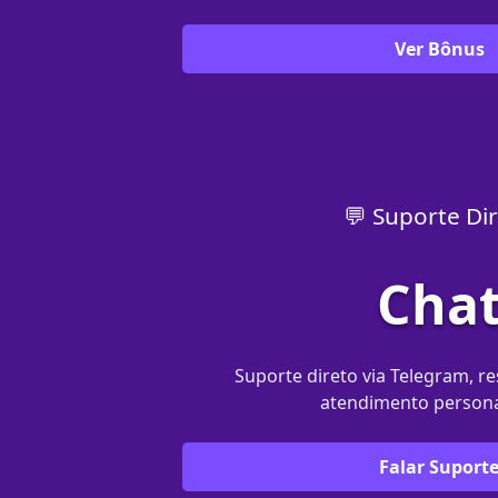
Ver Bônus
💬 Suporte Di
Cha
Suporte direto via Telegram, r
atendimento persona
Falar Suport