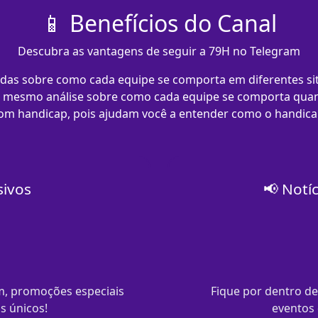
📱 Benefícios do Canal
Descubra as vantagens de seguir a 79H no Telegram
das sobre como cada equipe se comporta em diferentes sit
é mesmo análise sobre como cada equipe se comporta quando
om handicap, pois ajudam você a entender como o handicap
sivos
📢 Notí
m, promoções especiais
Fique por dentro d
s únicos!
eventos