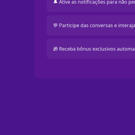
🔔 Ative as notificações para não p
💬 Participe das conversas e interaj
🎁 Receba bônus exclusivos autom