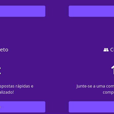
reto
👥 
t
espostas rápidas e
Junte-se a uma com
lizado!
compa
e