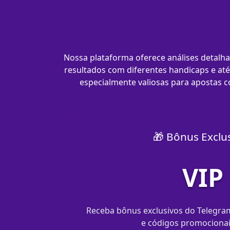
Nossa plataforma oferece análises detalha
resultados com diferentes handicaps e at
especialmente valiosas para apostas c
🎁 Bônus Exclu
VIP
Receba bônus exclusivos do Telegra
e códigos promocionai