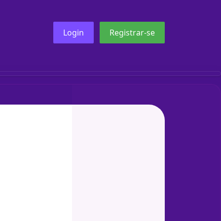
Login
Registrar-se