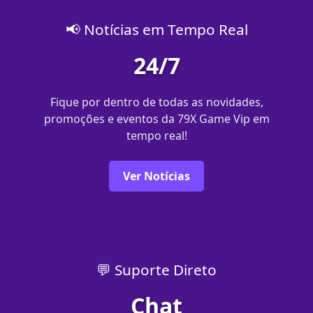
📢 Notícias em Tempo Real
24/7
Fique por dentro de todas as novidades,
promoções e eventos da 79X Game Vip em
tempo real!
Ver Notícias
💬 Suporte Direto
Chat