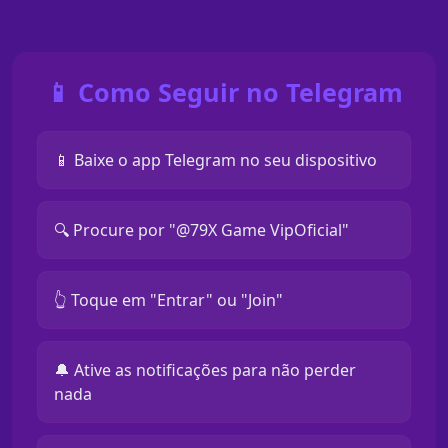
📱 Como Seguir no Telegram
📱 Baixe o app Telegram no seu dispositivo
🔍 Procure por "@79X Game VipOficial"
👆 Toque em "Entrar" ou "Join"
🔔 Ative as notificações para não perder
nada