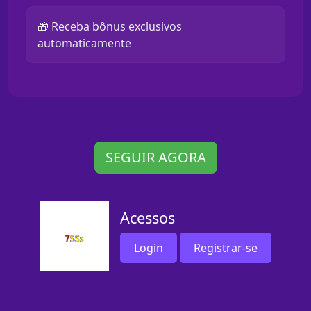
🎁 Receba bônus exclusivos
automaticamente
SEGUIR AGORA
Acessos
Login
Registrar-se