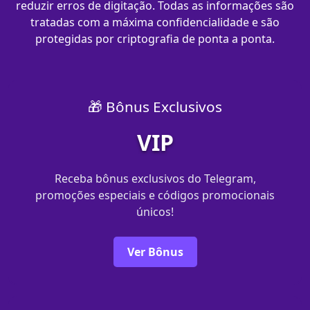
reduzir erros de digitação. Todas as informações são
tratadas com a máxima confidencialidade e são
protegidas por criptografia de ponta a ponta.
🎁 Bônus Exclusivos
VIP
Receba bônus exclusivos do Telegram,
promoções especiais e códigos promocionais
únicos!
Ver Bônus