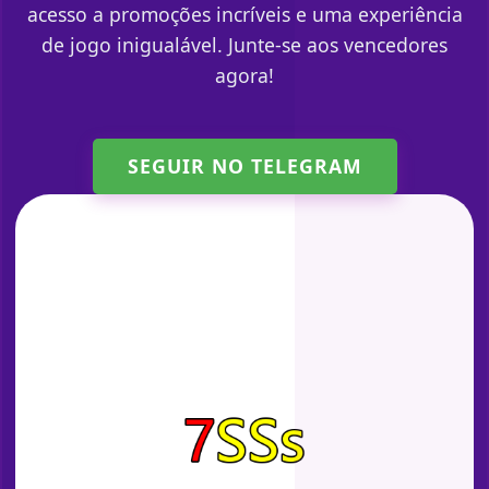
acesso a promoções incríveis e uma experiência
de jogo inigualável. Junte-se aos vencedores
agora!
SEGUIR NO TELEGRAM