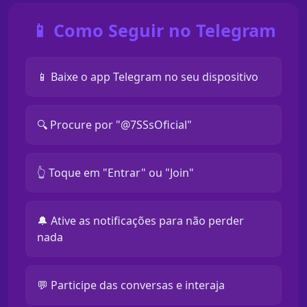
📱 Como Seguir no Telegram
📱 Baixe o app Telegram no seu dispositivo
🔍 Procure por "@7SSsOficial"
👆 Toque em "Entrar" ou "Join"
🔔 Ative as notificações para não perder
nada
💬 Participe das conversas e interaja