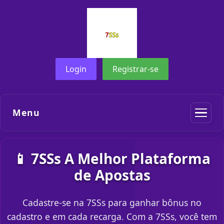
Login
Registrar-se
Menu
📱 7SSs A Melhor Plataforma
de Apostas
Cadastre-se na 7SSs para ganhar bônus no
cadastro e em cada recarga. Com a 7SSs, você tem