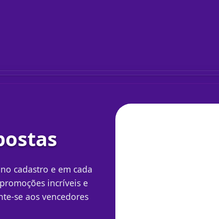
postas
 no cadastro e em cada
 promoções incríveis e
unte-se aos vencedores