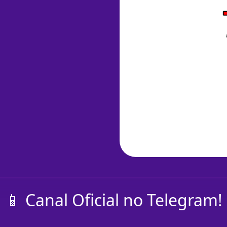
📱 Canal Oficial no Telegram!