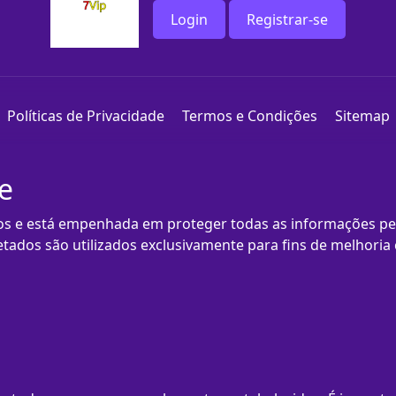
Login
Registrar-se
Políticas de Privacidade
Termos e Condições
Sitemap
de
rios e está empenhada em proteger todas as informações p
tados são utilizados exclusivamente para fins de melhoria