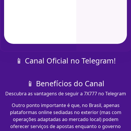
📱 Canal Oficial no Telegram!
📱 Benefícios do Canal
Descubra as vantagens de seguir a 7X777 no Telegram
Outro ponto importante é que, no Brasil, apenas
plataformas online sediadas no exterior (mas com
operações adaptadas ao mercado local) podem
oferecer serviços de apostas enquanto o governo