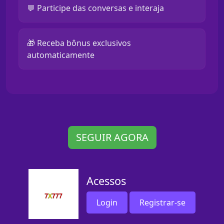
💬 Participe das conversas e interaja
🎁 Receba bônus exclusivos
automaticamente
SEGUIR AGORA
Acessos
Login
Registrar-se