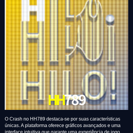
O Crash no HH789 destaca-se por suas características
únicas. A plataforma oferece gráficos avançados e uma
interface intuitiva que garante uma experiência de jogo