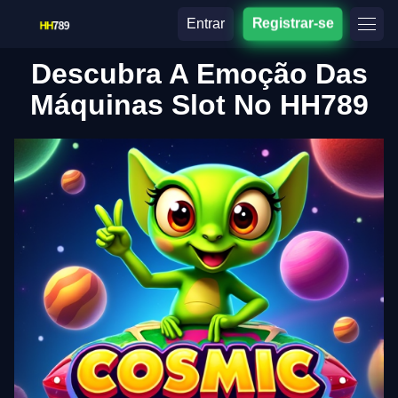
Entrar
Registrar-se
Descubra A Emoção Das
Máquinas Slot No HH789